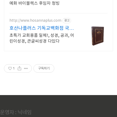
예화 바이블렉스 후임자 청빙
http://www.hosannaplus.com
광고
호산나플러스 기독교백화점 국내
최대 기독교전문쇼핑몰
초특가 교회용품 일체!, 성경, 공과, 어
린이성경, 큰글씨성경 다있다
1
구독하기
운영자 : 닉네임